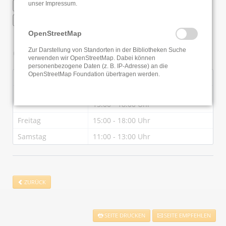
WLAN
unser
Impressum
.
Deutsche Fernleihe
OpenStreetMap
Öffnungszeiten
Zur Darstellung von Standorten in der Bibliotheken Suche
verwenden wir OpenStreetMap. Dabei können
personenbezogene Daten (z. B. IP-Adresse) an die
OpenStreetMap Foundation übertragen werden.
Montag
15:00 - 18:00 Uhr
10:00 - 12:00 Uhr
Mittwoch
15:00 - 18:00 Uhr
Freitag
15:00 - 18:00 Uhr
Samstag
11:00 - 13:00 Uhr
ZURÜCK
SEITE DRUCKEN
SEITE EMPFEHLEN