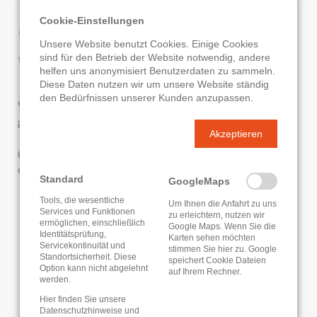
Kontaktdaten
Cookie-Einstellungen
Unsere Website benutzt Cookies. Einige Cookies
sind für den Betrieb der Website notwendig, andere
Stadtbücherei Erbach
helfen uns anonymisiert Benutzerdaten zu sammeln.
Hauptstraße 56
Diese Daten nutzen wir um unsere Website ständig
64711 Erbach
den Bedürfnissen unserer Kunden anzupassen.
06062/809351
E-Mail senden
Akzeptieren
Website
Google Routenplaner
Standard
GoogleMaps
Tools, die wesentliche
Um Ihnen die Anfahrt zu uns
KATALOG
ONLEIHE
Services und Funktionen
zu erleichtern, nutzen wir
ermöglichen, einschließlich
Google Maps. Wenn Sie die
Identitätsprüfung,
Karten sehen möchten
Servicekontinuität und
stimmen Sie hier zu. Google
Standortsicherheit. Diese
speichert Cookie Dateien
Option kann nicht abgelehnt
auf Ihrem Rechner.
werden.
Hier finden Sie unsere
Datenschutzhinweise
und