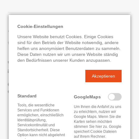
Kontaktdaten
Cookie-Einstellungen
Unsere Website benutzt Cookies. Einige Cookies
Stadtbücherei Bad Schwalbach
sind für den Betrieb der Website notwendig, andere
helfen uns anonymisiert Benutzerdaten zu sammeln.
Am Kurpark 1
Diese Daten nutzen wir um unsere Website ständig
65307 Bad Schwalbach
den Bedürfnissen unserer Kunden anzupassen.
06124/4148
E-Mail senden
Akzeptieren
Website
Google Routenplaner
Standard
GoogleMaps
Tools, die wesentliche
KATALOG
ONLEIHE
Um Ihnen die Anfahrt zu uns
Services und Funktionen
zu erleichtern, nutzen wir
ermöglichen, einschließlich
Google Maps. Wenn Sie die
Identitätsprüfung,
Karten sehen möchten
Servicekontinuität und
stimmen Sie hier zu. Google
Standortsicherheit. Diese
speichert Cookie Dateien
Option kann nicht abgelehnt
auf Ihrem Rechner.