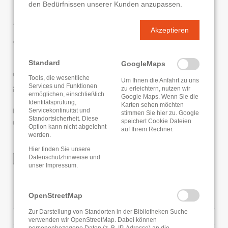
den Bedürfnissen unserer Kunden anzupassen.
Kontaktdaten
Akzeptieren
Bücherei Limeshain
Schulstraße 5
Standard
63694 Limeshain
GoogleMaps
06047/953479
Tools, die wesentliche
Um Ihnen die Anfahrt zu uns
Services und Funktionen
zu erleichtern, nutzen wir
E-Mail senden
ermöglichen, einschließlich
Google Maps. Wenn Sie die
Identitätsprüfung,
Karten sehen möchten
Website
Servicekontinuität und
stimmen Sie hier zu. Google
Standortsicherheit. Diese
speichert Cookie Dateien
Google Routenplaner
Option kann nicht abgelehnt
auf Ihrem Rechner.
werden.
Hier finden Sie unsere
WLAN
Datenschutzhinweise
und
unser
Impressum
.
Öffnungszeiten
OpenStreetMap
Zur Darstellung von Standorten in der Bibliotheken Suche
Montag
17:00 - 19:00 Uhr
verwenden wir OpenStreetMap. Dabei können