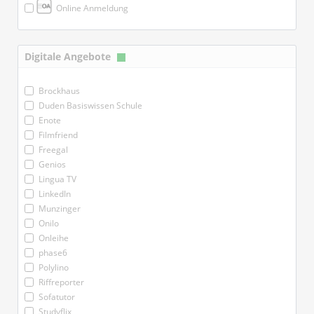
Online Anmeldung
Digitale Angebote
Brockhaus
Duden Basiswissen Schule
Enote
Filmfriend
Freegal
Genios
Lingua TV
LinkedIn
Munzinger
Onilo
Onleihe
phase6
Polylino
Riffreporter
Sofatutor
Studyflix