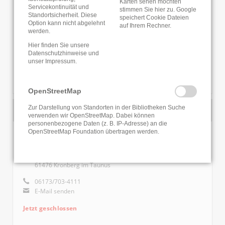
Karten sehen möchten
Servicekontinuität und
61462 Königstein
stimmen Sie hier zu. Google
Standortsicherheit. Diese
speichert Cookie Dateien
Option kann nicht abgelehnt
06174/932370
auf Ihrem Rechner.
werden.
E-Mail senden
Hier finden Sie unsere
Jetzt geschlossen
Datenschutzhinweise
und
unser
Impressum
.
WEBSITE
INFOS ZUR BIBLIOTHEK
OpenStreetMap
Zur Darstellung von Standorten in der Bibliotheken Suche
verwenden wir OpenStreetMap. Dabei können
personenbezogene Daten (z. B. IP-Adresse) an die
OpenStreetMap Foundation übertragen werden.
Stadtbücherei Kronberg
Hainstr. 5
61476 Kronberg im Taunus
06173/703-4111
E-Mail senden
Jetzt geschlossen