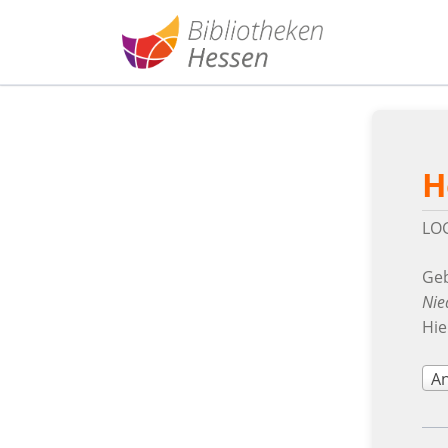
H
LO
Geb
Nie
Hie
An