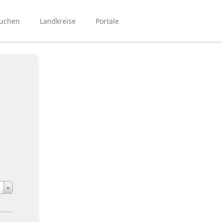
Navigation
überspringen
suchen
Landkreise
Portale
Bibliotheken Bergstraße
Bibliotheken Main-Kinzig
Bibliotheken Mittelhessen
Bibliotheken Rhein-Main
NordhessenBIB
Biporta
eBibliotheken-Hessen