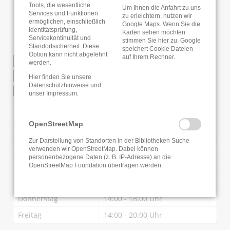
Tools, die wesentliche
Um Ihnen die Anfahrt zu uns
Services und Funktionen
zu erleichtern, nutzen wir
ermöglichen, einschließlich
Google Maps. Wenn Sie die
Identitätsprüfung,
Karten sehen möchten
Servicekontinuität und
stimmen Sie hier zu. Google
Standortsicherheit. Diese
speichert Cookie Dateien
Option kann nicht abgelehnt
auf Ihrem Rechner.
WLAN
werden.
RFID
Hier finden Sie unsere
Datenschutzhinweise
und
Online Anmeldung
unser
Impressum
.
Öffnungszeiten
OpenStreetMap
Zur Darstellung von Standorten in der Bibliotheken Suche
Montag
14:00 - 18:00 Uhr
verwenden wir OpenStreetMap. Dabei können
personenbezogene Daten (z. B. IP-Adresse) an die
Dienstag
14:00 - 18:00 Uhr
OpenStreetMap Foundation übertragen werden.
Mittwoch
10:00 - 14:00 Uhr
Donnerstag
14:00 - 18:00 Uhr
Freitag
14:00 - 20:00 Uhr