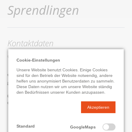
Sprendlingen
Kontaktdaten
Stadtbücherei Dreieich-Sprendlingen
Cookie-Einstellungen
Fichtestr. 50 A
63303 Dreieich
Unsere Website benutzt Cookies. Einige Cookies
sind für den Betrieb der Website notwendig, andere
06103/601-165
helfen uns anonymisiert Benutzerdaten zu sammeln.
E-Mail senden
Diese Daten nutzen wir um unsere Website ständig
den Bedürfnissen unserer Kunden anzupassen.
Website
Google Routenplaner
Akzeptieren
KATALOG
ONLEIHE
Standard
GoogleMaps