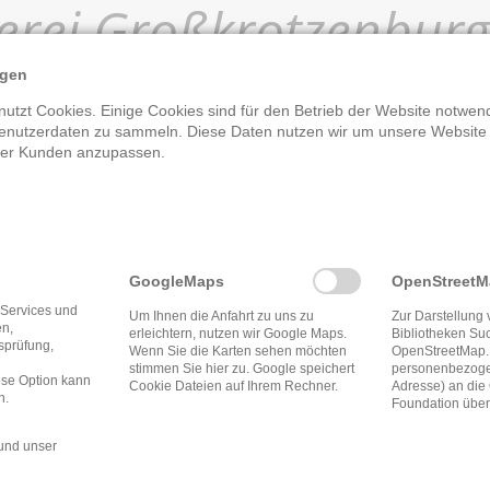
rei Großkrotzenburg
ngen
utzt Cookies. Einige Cookies sind für den Betrieb der Website notwend
enutzerdaten zu sammeln. Diese Daten nutzen wir um unsere Website
rer Kunden anzupassen.
Öffnungszeite
GoogleMaps
OpenStreet
 Services und
Um Ihnen die Anfahrt zu uns zu
Zur Darstellung 
en,
erleichtern, nutzen wir Google Maps.
Bibliotheken Su
tsprüfung,
Wenn Sie die Karten sehen möchten
OpenStreetMap.
stimmen Sie hier zu. Google speichert
personenbezogen
ese Option kann
Cookie Dateien auf Ihrem Rechner.
Adresse) an di
n.
Foundation über
und unser