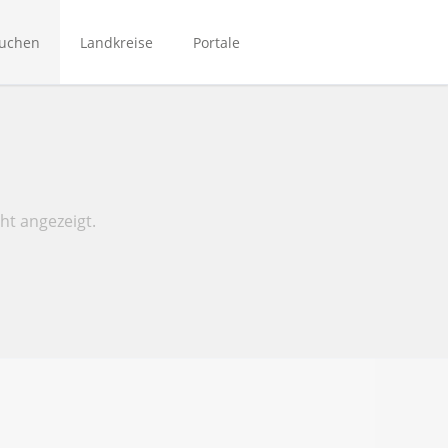
Navigation
überspringen
suchen
Landkreise
Portale
Bibliotheken Bergstraße
Bibliotheken Main-Kinzig
Bibliotheken Mittelhessen
Bibliotheken Rhein-Main
ht angezeigt.
NordhessenBIB
Biporta
eBibliotheken-Hessen