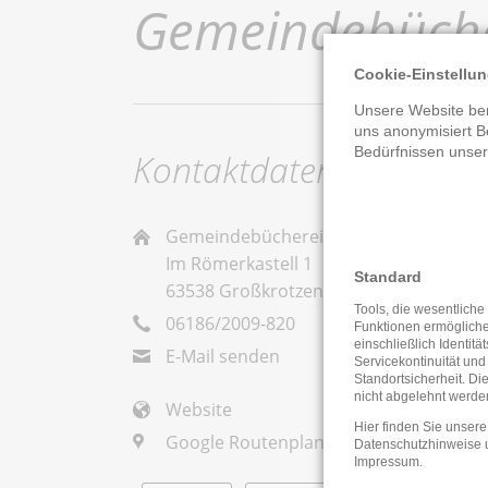
Gemeindebüche
Cookie-Einstellu
Unsere Website ben
uns anonymisiert B
Bedürfnissen unse
Kontaktdaten
Gemeindebücherei Großkrotzenburg
Im Römerkastell 1
Standard
63538 Großkrotzenburg
Tools, die wesentliche
06186/2009-820
Funktionen ermöglich
einschließlich Identitä
E-Mail senden
Servicekontinuität und
Standortsicherheit. Di
nicht abgelehnt werde
Website
Hier finden Sie unsere
Google Routenplaner
Datenschutzhinweise
Impressum
.