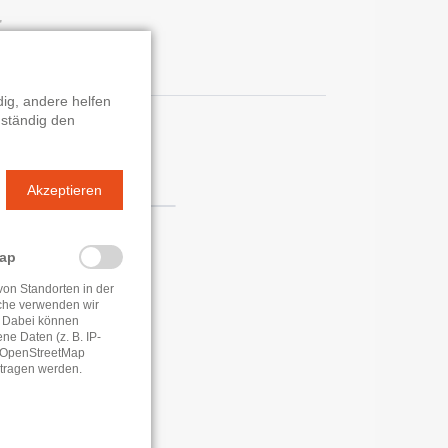
ig, andere helfen
 ständig den
n
Akzeptieren
Map
von Standorten in der
che verwenden wir
 Dabei können
e Daten (z. B. IP-
e OpenStreetMap
tragen werden.