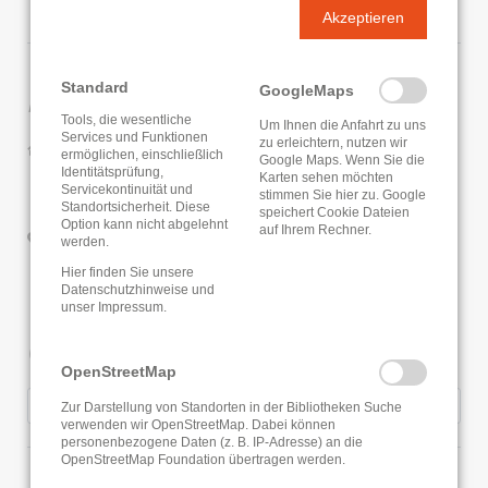
Akzeptieren
Standard
Kontaktdaten
GoogleMaps
Tools, die wesentliche
Um Ihnen die Anfahrt zu uns
Services und Funktionen
zu erleichtern, nutzen wir
Gemeindebücherei Wolzhausen
ermöglichen, einschließlich
Google Maps. Wenn Sie die
Zum Bolzenbach 2
Identitätsprüfung,
Karten sehen möchten
Servicekontinuität und
35236 Breidenbach
stimmen Sie hier zu. Google
Standortsicherheit. Diese
speichert Cookie Dateien
Option kann nicht abgelehnt
auf Ihrem Rechner.
Google Routenplaner
werden.
Hier finden Sie unsere
Datenschutzhinweise
und
unser
Impressum
.
Öffnungszeiten
OpenStreetMap
Donnerstag
17:00 - 18:00 Uhr
Zur Darstellung von Standorten in der Bibliotheken Suche
verwenden wir OpenStreetMap. Dabei können
personenbezogene Daten (z. B. IP-Adresse) an die
OpenStreetMap Foundation übertragen werden.