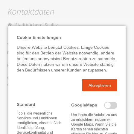
Kontaktdaten
Stadtbücherei Schlitz
Schulstr. 2
36110 Schlitz
Cookie-Einstellungen
06642/7889
Unsere Website benutzt Cookies. Einige Cookies
E-Mail senden
sind für den Betrieb der Website notwendig, andere
helfen uns anonymisiert Benutzerdaten zu sammeln.
Diese Daten nutzen wir um unsere Website ständig
Instagram
den Bedürfnissen unserer Kunden anzupassen.
Website
Akzeptieren
Google Routenplaner
KATALOG
ONLEIHE
Standard
GoogleMaps
Tools, die wesentliche
Um Ihnen die Anfahrt zu uns
Services und Funktionen
zu erleichtern, nutzen wir
ermöglichen, einschließlich
Google Maps. Wenn Sie die
Identitätsprüfung,
Karten sehen möchten
Servicekontinuität und
stimmen Sie hier zu. Google