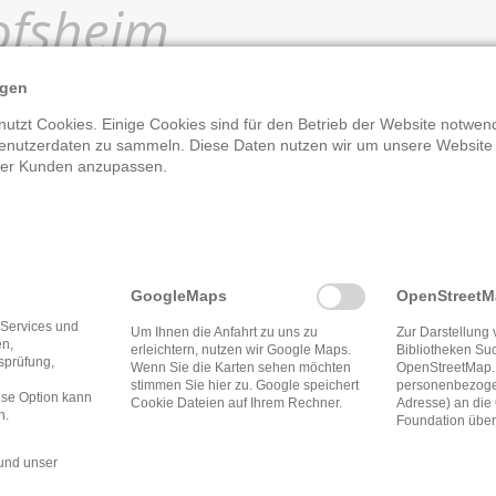
ofsheim
ngen
utzt Cookies. Einige Cookies sind für den Betrieb der Website notwend
enutzerdaten zu sammeln. Diese Daten nutzen wir um unsere Website
Öffnungszeite
rer Kunden anzupassen.
Dienstag
15:0
10:0
GoogleMaps
OpenStreet
Mittwoch
15:0
 Services und
Um Ihnen die Anfahrt zu uns zu
Zur Darstellung 
en,
erleichtern, nutzen wir Google Maps.
Bibliotheken Su
Donnerstag
15:0
tsprüfung,
Wenn Sie die Karten sehen möchten
OpenStreetMap.
stimmen Sie hier zu. Google speichert
personenbezogen
ese Option kann
Freitag
15:0
Cookie Dateien auf Ihrem Rechner.
Adresse) an di
n.
Foundation über
Samstag
10:0
und unser