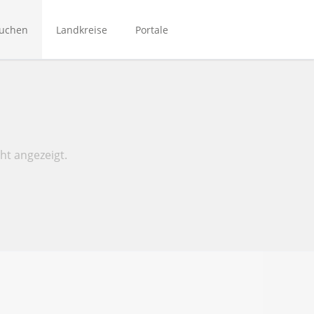
Navigation
überspringen
suchen
Landkreise
Portale
Bibliotheken Bergstraße
Bibliotheken Main-Kinzig
Bibliotheken Mittelhessen
Bibliotheken Rhein-Main
ht angezeigt.
NordhessenBIB
Biporta
eBibliotheken-Hessen