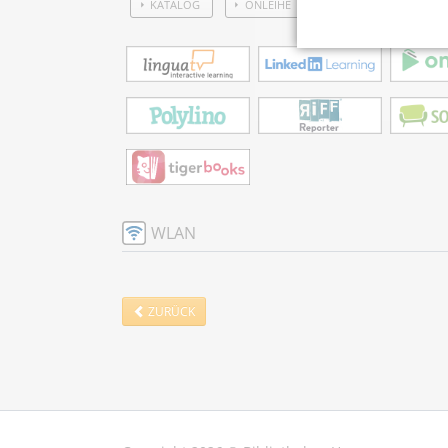
KATALOG
ONLEIHE
WLAN
ZURÜCK