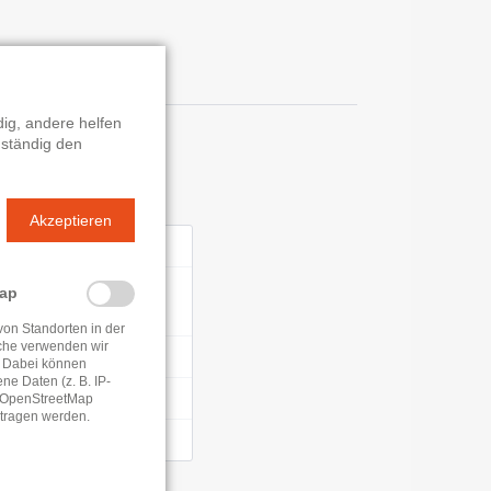
ig, andere helfen
 ständig den
n
Akzeptieren
0 - 18:00 Uhr
0 - 13:00 Uhr
Map
0 - 18:00 Uhr
von Standorten in der
che verwenden wir
0 - 19:00 Uhr
 Dabei können
e Daten (z. B. IP-
0 - 18:00 Uhr
e OpenStreetMap
tragen werden.
0 - 13:00 Uhr