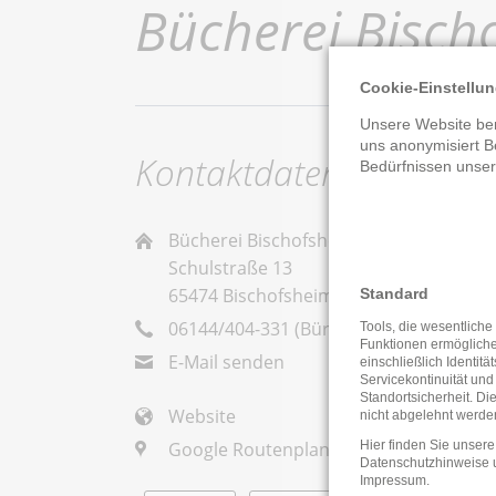
Bücherei Bisch
Cookie-Einstellu
Unsere Website ben
uns anonymisiert B
Kontaktdaten
Bedürfnissen unse
Bücherei Bischofsheim
Schulstraße 13
65474 Bischofsheim
Standard
06144/404-331 (Büro) -333(Theke)
Tools, die wesentliche
Funktionen ermöglich
E-Mail senden
einschließlich Identitä
Servicekontinuität und
Standortsicherheit. Di
Website
nicht abgelehnt werde
Google Routenplaner
Hier finden Sie unsere
Datenschutzhinweise
Impressum
.