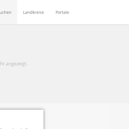
Navigation
überspringen
suchen
Landkreise
Portale
Bibliotheken Bergstraße
Bibliotheken Main-Kinzig
Bibliotheken Mittelhessen
Bibliotheken Rhein-Main
ht angezeigt.
NordhessenBIB
Biporta
eBibliotheken-Hessen