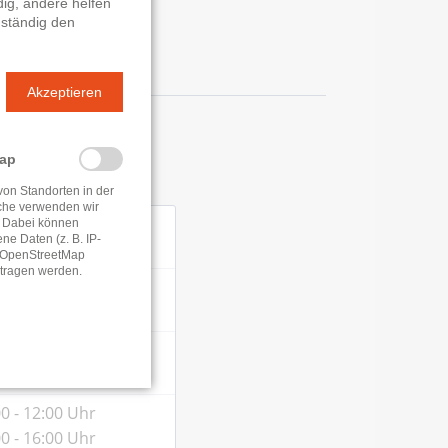
ig, andere helfen
 ständig den
Akzeptieren
n
Map
von Standorten in der
che verwenden wir
0 - 12:00 Uhr
 Dabei können
e Daten (z. B. IP-
0 - 16:00 Uhr
e OpenStreetMap
tragen werden.
0 - 12:00 Uhr
0 - 16:00 Uhr
0 - 12:00 Uhr
0 - 16:00 Uhr
0 - 12:00 Uhr
0 - 16:00 Uhr