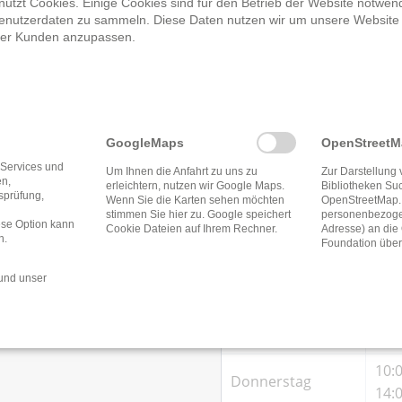
utzt Cookies. Einige Cookies sind für den Betrieb der Website notwend
bücherei Bad Orb
enutzerdaten zu sammeln. Diese Daten nutzen wir um unsere Website
rer Kunden anzupassen.
Öffnungszeite
GoogleMaps
OpenStreet
 Services und
Um Ihnen die Anfahrt zu uns zu
Zur Darstellung 
en,
erleichtern, nutzen wir Google Maps.
Bibliotheken Su
tsprüfung,
10:0
Wenn Sie die Karten sehen möchten
OpenStreetMap.
Montag
stimmen Sie hier zu. Google speichert
personenbezogen
14:0
ese Option kann
Cookie Dateien auf Ihrem Rechner.
Adresse) an di
n.
Foundation über
10:0
Dienstag
14:0
und unser
10:0
Mittwoch
14:0
10:0
Donnerstag
14:0