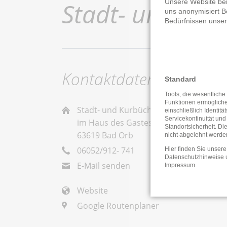
Unsere Website ben
Stadt- und Kur
uns anonymisiert B
Bedürfnissen unse
Kontaktdaten
Standard
Tools, die wesentliche
Funktionen ermöglich
Stadt- und Kurbücherei Bad Orb
einschließlich Identitä
Servicekontinuität und
im Haus des Gastes, Burgring 14
Standortsicherheit. Di
63619 Bad Orb
nicht abgelehnt werde
06052/912- 741
Hier finden Sie unsere
Datenschutzhinweise
E-Mail senden
Impressum
.
Website
Google Routenplaner