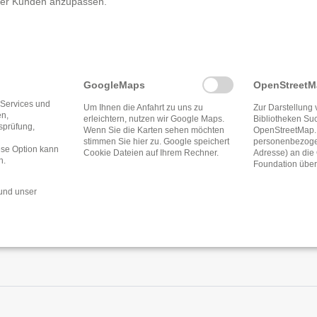
rer Kunden anzupassen.
Biedenkopf-Kernstadt
GoogleMaps
OpenStreet
Öffnungszeite
 Services und
Um Ihnen die Anfahrt zu uns zu
Zur Darstellung 
en,
erleichtern, nutzen wir Google Maps.
Bibliotheken Su
tsprüfung,
Wenn Sie die Karten sehen möchten
OpenStreetMap.
stimmen Sie hier zu. Google speichert
personenbezogen
ese Option kann
Cookie Dateien auf Ihrem Rechner.
Adresse) an di
Donnerstag
13:3
n.
Foundation über
und unser