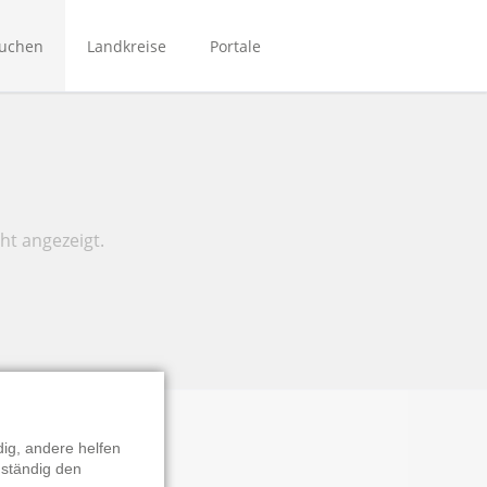
Navigation
überspringen
suchen
Landkreise
Portale
Bibliotheken Bergstraße
Bibliotheken Main-Kinzig
Bibliotheken Mittelhessen
Bibliotheken Rhein-Main
ht angezeigt.
NordhessenBIB
Biporta
eBibliotheken-Hessen
ig, andere helfen
 ständig den