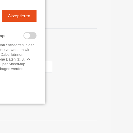
Akzeptieren
Map
n
von Standorten in der
che verwenden wir
 Dabei können
e Daten (z. B. IP-
e OpenStreetMap
0 - 15:30 Uhr
tragen werden.