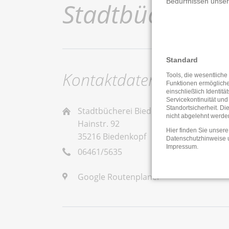
Bedürfnissen unse
Stadtbücherei 
Standard
Kontaktdaten
Tools, die wesentliche
Funktionen ermöglich
einschließlich Identitä
Servicekontinuität und
Standortsicherheit. Di
Stadtbücherei Biedenkopf-Kernstadt
nicht abgelehnt werde
Hainstr. 92
Hier finden Sie unsere
35216 Biedenkopf
Datenschutzhinweise
Impressum
.
06461/5635
Google Routenplaner