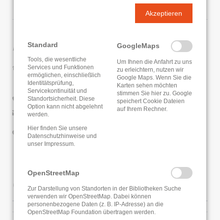
Akzeptieren
Kontaktdaten
Standard
GoogleMaps
Tools, die wesentliche
Um Ihnen die Anfahrt zu uns
Stadtbücherei Michelstadt
Services und Funktionen
zu erleichtern, nutzen wir
ermöglichen, einschließlich
Kellerei - Einhardspforte 3
Google Maps. Wenn Sie die
Identitätsprüfung,
Karten sehen möchten
64720 Michelstadt
Servicekontinuität und
stimmen Sie hier zu. Google
Standortsicherheit. Diese
06061/12491
speichert Cookie Dateien
Option kann nicht abgelehnt
auf Ihrem Rechner.
E-Mail senden
werden.
Hier finden Sie unsere
Google Routenplaner
Datenschutzhinweise
und
unser
Impressum
.
OpenStreetMap
Öffnungszeiten
Zur Darstellung von Standorten in der Bibliotheken Suche
verwenden wir OpenStreetMap. Dabei können
personenbezogene Daten (z. B. IP-Adresse) an die
OpenStreetMap Foundation übertragen werden.