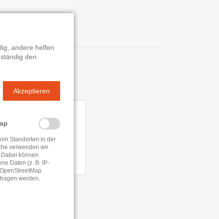
ig, andere helfen
 ständig den
n
Akzeptieren
- 18:30 Uhr
Map
- 18:30 Uhr
von Standorten in der
- 11:30 Uhr
che verwenden wir
 Dabei können
e Daten (z. B. IP-
- 18:30 Uhr
e OpenStreetMap
tragen werden.