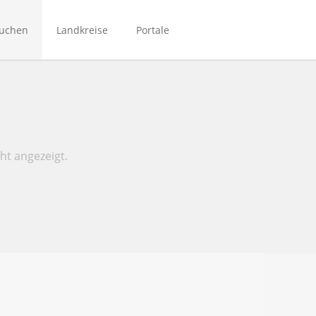
Navigation
überspringen
suchen
Landkreise
Portale
Bibliotheken Bergstraße
Bibliotheken Main-Kinzig
Bibliotheken Mittelhessen
Bibliotheken Rhein-Main
ht angezeigt.
NordhessenBIB
Biporta
eBibliotheken-Hessen