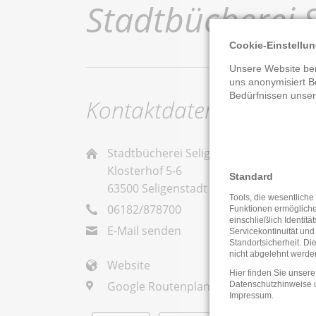
Stadtbücherei S
Cookie-Einstellu
Unsere Website ben
uns anonymisiert B
Bedürfnissen unse
Kontaktdaten
Stadtbücherei Seligenstadt
Klosterhof 5-6
Standard
63500 Seligenstadt
Tools, die wesentliche
06182/878700
Funktionen ermöglich
einschließlich Identitä
E-Mail senden
Servicekontinuität und
Standortsicherheit. Di
nicht abgelehnt werde
Website
Hier finden Sie unsere
Google Routenplaner
Datenschutzhinweise
Impressum
.