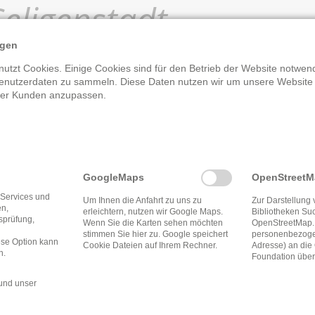
eligenstadt
ngen
utzt Cookies. Einige Cookies sind für den Betrieb der Website notwend
enutzerdaten zu sammeln. Diese Daten nutzen wir um unsere Website
rer Kunden anzupassen.
Öffnungszeite
Montag
15:00 
GoogleMaps
OpenStreet
Dienstag
15:00 
 Services und
Um Ihnen die Anfahrt zu uns zu
Zur Darstellung 
en,
Mittwoch
09:30 
erleichtern, nutzen wir Google Maps.
Bibliotheken Su
tsprüfung,
Wenn Sie die Karten sehen möchten
OpenStreetMap.
stimmen Sie hier zu. Google speichert
personenbezogen
Freitag
15:00 
ese Option kann
Cookie Dateien auf Ihrem Rechner.
Adresse) an di
n.
Foundation über
und unser