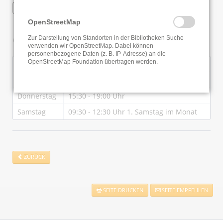
WLAN
OpenStreetMap
Öffnungszeiten
Zur Darstellung von Standorten in der Bibliotheken Suche
verwenden wir OpenStreetMap. Dabei können
personenbezogene Daten (z. B. IP-Adresse) an die
OpenStreetMap Foundation übertragen werden.
Dienstag
15:30 - 19:00 Uhr
Mittwoch
09:30 - 12:30 Uhr
Donnerstag
15:30 - 19:00 Uhr
Samstag
09:30 - 12:30 Uhr 1. Samstag im Monat
ZURÜCK
SEITE DRUCKEN
SEITE EMPFEHLEN