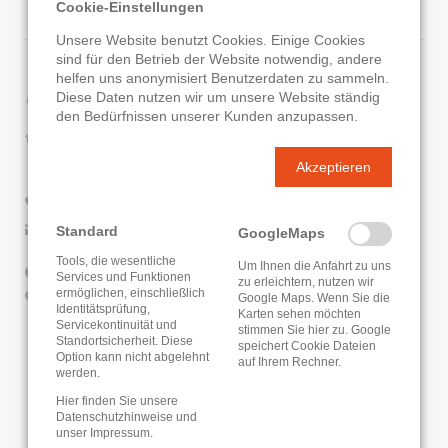
Cookie-Einstellungen
Unsere Website benutzt Cookies. Einige Cookies
sind für den Betrieb der Website notwendig, andere
helfen uns anonymisiert Benutzerdaten zu sammeln.
Kontaktdaten
Diese Daten nutzen wir um unsere Website ständig
den Bedürfnissen unserer Kunden anzupassen.
Stadtbücherei Babenhausen
Fahrstraße 40
Akzeptieren
64832 Babenhausen
06073 6109858
E-Mail senden
Standard
GoogleMaps
Tools, die wesentliche
Um Ihnen die Anfahrt zu uns
Website
Services und Funktionen
zu erleichtern, nutzen wir
ermöglichen, einschließlich
Google Routenplaner
Google Maps. Wenn Sie die
Identitätsprüfung,
Karten sehen möchten
Servicekontinuität und
stimmen Sie hier zu. Google
Standortsicherheit. Diese
KATALOG
ONLEIHE
speichert Cookie Dateien
Option kann nicht abgelehnt
auf Ihrem Rechner.
werden.
Hier finden Sie unsere
Datenschutzhinweise
und
unser
Impressum
.