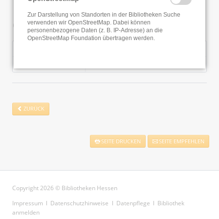
Zur Darstellung von Standorten in der Bibliotheken Suche
Öffnungszeiten
verwenden wir OpenStreetMap. Dabei können
personenbezogene Daten (z. B. IP-Adresse) an die
OpenStreetMap Foundation übertragen werden.
Montag
16:00 - 18:00 Uhr
Mittwoch
16:00 - 19:00 Uhr
ZURÜCK
SEITE DRUCKEN
SEITE EMPFEHLEN
Copyright 2026 © Bibliotheken Hessen
Navigation
Impressum
Datenschutzhinweise
Datenpflege
Bibliothek
überspringen
anmelden