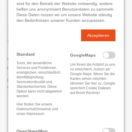
sind für den Betrieb der Website notwendig, andere
helfen uns anonymisiert Benutzerdaten zu sammeln.
Diese Daten nutzen wir um unsere Website ständig
den Bedürfnissen unserer Kunden anzupassen.
Kontaktdaten
Akzeptieren
Gemeindebücherei Bickenbach
Darmstädter Straße 7
64404 Bickenbach
Standard
GoogleMaps
06257/933019
Tools, die wesentliche
Um Ihnen die Anfahrt zu uns
E-Mail senden
Services und Funktionen
zu erleichtern, nutzen wir
ermöglichen, einschließlich
Google Maps. Wenn Sie die
Identitätsprüfung,
Karten sehen möchten
Website
Servicekontinuität und
stimmen Sie hier zu. Google
Standortsicherheit. Diese
Google Routenplaner
speichert Cookie Dateien
Option kann nicht abgelehnt
auf Ihrem Rechner.
werden.
KATALOG
ONLEIHE
Hier finden Sie unsere
Datenschutzhinweise
und
unser
Impressum
.
OpenStreetMap