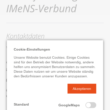
IMeNS-Verbund
Kontaktdaten
Stadtbücherei Braunfels - Mitglied IMeNS-Verbund
Cookie-Einstellungen
Fürst Ferdinand Straße 4 a
35619 Braunfels
Unsere Website benutzt Cookies. Einige Cookies
sind für den Betrieb der Website notwendig, andere
06442/303720
helfen uns anonymisiert Benutzerdaten zu sammeln.
E-Mail senden
Diese Daten nutzen wir um unsere Website ständig
den Bedürfnissen unserer Kunden anzupassen.
Facebook
Akzeptieren
Website
Google Routenplaner
Standard
GoogleMaps
KATALOG
ONLEIHE