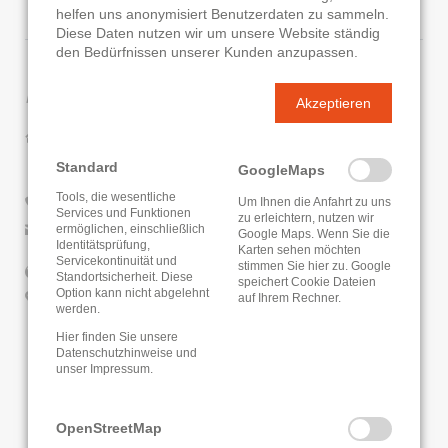
helfen uns anonymisiert Benutzerdaten zu sammeln.
Diese Daten nutzen wir um unsere Website ständig
den Bedürfnissen unserer Kunden anzupassen.
Kontaktdaten
Akzeptieren
Ortsteilbücherei Oberdorfelden
Weidenweg 3
Standard
GoogleMaps
61137 Schöneck
Tools, die wesentliche
Um Ihnen die Anfahrt zu uns
06187/4500
Services und Funktionen
zu erleichtern, nutzen wir
E-Mail senden
ermöglichen, einschließlich
Google Maps. Wenn Sie die
Identitätsprüfung,
Karten sehen möchten
Servicekontinuität und
stimmen Sie hier zu. Google
Website
Standortsicherheit. Diese
speichert Cookie Dateien
Option kann nicht abgelehnt
Google Routenplaner
auf Ihrem Rechner.
werden.
Hier finden Sie unsere
KATALOG
ONLEIHE
Datenschutzhinweise
und
unser
Impressum
.
OpenStreetMap