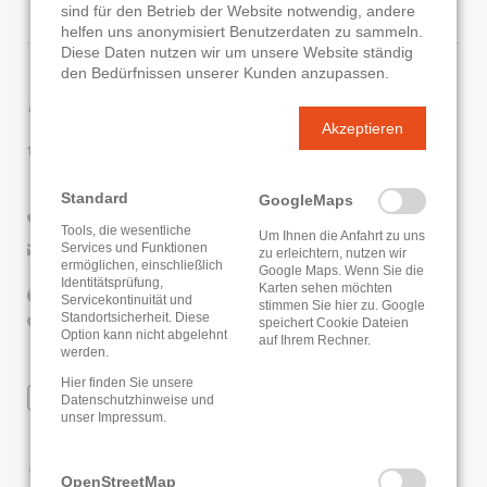
sind für den Betrieb der Website notwendig, andere
helfen uns anonymisiert Benutzerdaten zu sammeln.
Diese Daten nutzen wir um unsere Website ständig
den Bedürfnissen unserer Kunden anzupassen.
Kontaktdaten
Akzeptieren
Stadtbücherei Schwalmstadt-Treysa
Marktplatz 4
34613 Schwalmstadt
Standard
GoogleMaps
06691/207-163
Tools, die wesentliche
Um Ihnen die Anfahrt zu uns
Services und Funktionen
E-Mail senden
zu erleichtern, nutzen wir
ermöglichen, einschließlich
Google Maps. Wenn Sie die
Identitätsprüfung,
Karten sehen möchten
Website
Servicekontinuität und
stimmen Sie hier zu. Google
Standortsicherheit. Diese
Google Routenplaner
speichert Cookie Dateien
Option kann nicht abgelehnt
auf Ihrem Rechner.
werden.
Hier finden Sie unsere
WLAN
Datenschutzhinweise
und
unser
Impressum
.
Öffnungszeiten
OpenStreetMap