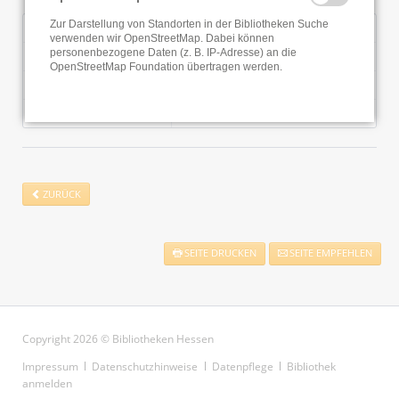
Zur Darstellung von Standorten in der Bibliotheken Suche
Dienstag
13:30 - 16:00 Uhr
verwenden wir OpenStreetMap. Dabei können
personenbezogene Daten (z. B. IP-Adresse) an die
Mittwoch
08:30 - 12:00 Uhr
OpenStreetMap Foundation übertragen werden.
Donnerstag
15:00 - 19:30 Uhr
Freitag
08:30 - 13:00 Uhr
ZURÜCK
SEITE DRUCKEN
SEITE EMPFEHLEN
Copyright 2026 © Bibliotheken Hessen
Navigation
Impressum
Datenschutzhinweise
Datenpflege
Bibliothek
überspringen
anmelden