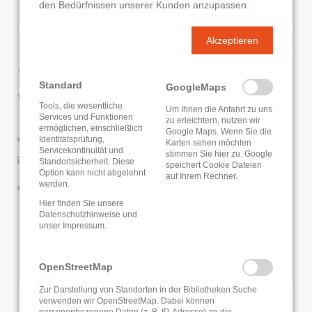
den Bedürfnissen unserer Kunden anzupassen.
Akzeptieren
Kontaktdaten
Standard
GoogleMaps
Gemeindebücherei Reiskirchen
Tools, die wesentliche
Gartenstraße 7
Um Ihnen die Anfahrt zu uns
Services und Funktionen
zu erleichtern, nutzen wir
35447 Reiskirchen
ermöglichen, einschließlich
Google Maps. Wenn Sie die
Identitätsprüfung,
06408/9590-0
Karten sehen möchten
Servicekontinuität und
stimmen Sie hier zu. Google
E-Mail senden
Standortsicherheit. Diese
speichert Cookie Dateien
Option kann nicht abgelehnt
auf Ihrem Rechner.
werden.
Google Routenplaner
Hier finden Sie unsere
Datenschutzhinweise
und
unser
Impressum
.
Öffnungszeiten
OpenStreetMap
Zur Darstellung von Standorten in der Bibliotheken Suche
Montag
17:30 - 19:00 Uhr
verwenden wir OpenStreetMap. Dabei können
personenbezogene Daten (z. B. IP-Adresse) an die