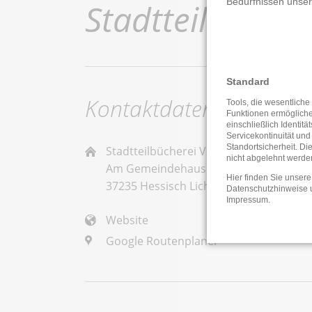
Bedürfnissen unse
Stadtteilbüche
Standard
Kontaktdaten
Tools, die wesentliche
Funktionen ermöglich
einschließlich Identitä
Servicekontinuität und
Standortsicherheit. Di
Stadtteilbücherei Velmeden
nicht abgelehnt werde
Am Gemeindehaus
Hier finden Sie unsere
37235 Hessisch Lichtenau
Datenschutzhinweise
Impressum
.
Website
Google Routenplaner