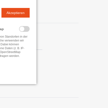
Akzeptieren
Map
n
von Standorten in der
che verwenden wir
 Dabei können
e Daten (z. B. IP-
e OpenStreetMap
tragen werden.