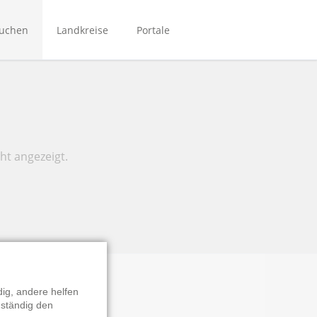
Navigation
überspringen
suchen
Landkreise
Portale
Bibliotheken Bergstraße
Bibliotheken Main-Kinzig
Bibliotheken Mittelhessen
Bibliotheken Rhein-Main
ht angezeigt.
NordhessenBIB
Biporta
eBibliotheken-Hessen
ig, andere helfen
 ständig den