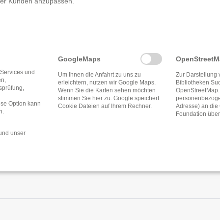
rer Kunden anzupassen.
rei Velmeden
GoogleMaps
OpenStreet
Öffnungszeite
 Services und
Um Ihnen die Anfahrt zu uns zu
Zur Darstellung 
en,
erleichtern, nutzen wir Google Maps.
Bibliotheken Su
tsprüfung,
Wenn Sie die Karten sehen möchten
OpenStreetMap.
stimmen Sie hier zu. Google speichert
personenbezogen
ese Option kann
Cookie Dateien auf Ihrem Rechner.
Adresse) an di
n.
Foundation über
und unser