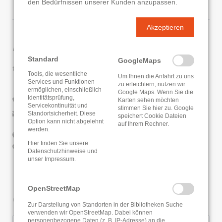
den Bedürfnissen unserer Kunden anzupassen.
Akzeptieren
Kontaktdaten
Standard
GoogleMaps
Gemeindebücherei Breuna
Tools, die wesentliche
Um Ihnen die Anfahrt zu uns
Volkmarser Str. 3
Services und Funktionen
zu erleichtern, nutzen wir
34479 Breuna
ermöglichen, einschließlich
Google Maps. Wenn Sie die
Identitätsprüfung,
Karten sehen möchten
05693/98980
Servicekontinuität und
stimmen Sie hier zu. Google
E-Mail senden
Standortsicherheit. Diese
speichert Cookie Dateien
Option kann nicht abgelehnt
auf Ihrem Rechner.
werden.
Website
Hier finden Sie unsere
Google Routenplaner
Datenschutzhinweise
und
unser
Impressum
.
OpenStreetMap
Öffnungszeiten
Zur Darstellung von Standorten in der Bibliotheken Suche
verwenden wir OpenStreetMap. Dabei können
personenbezogene Daten (z. B. IP-Adresse) an die