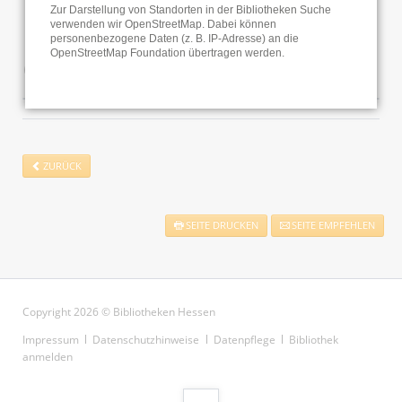
Zur Darstellung von Standorten in der Bibliotheken Suche
verwenden wir OpenStreetMap. Dabei können
personenbezogene Daten (z. B. IP-Adresse) an die
OpenStreetMap Foundation übertragen werden.
Öffnungszeiten
ZURÜCK
SEITE DRUCKEN
SEITE EMPFEHLEN
Copyright 2026 © Bibliotheken Hessen
Navigation
Impressum
Datenschutzhinweise
Datenpflege
Bibliothek
überspringen
anmelden