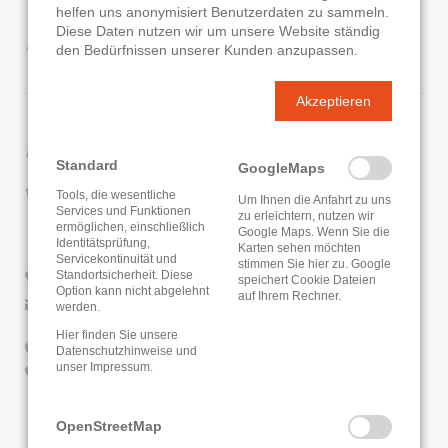
helfen uns anonymisiert Benutzerdaten zu sammeln.
Bücherei Edelzell
Diese Daten nutzen wir um unsere Website ständig
den Bedürfnissen unserer Kunden anzupassen.
Akzeptieren
Kontaktdaten
Standard
GoogleMaps
Zweigstellenverbund an der HLSB Fulda - Bücherei
Tools, die wesentliche
Um Ihnen die Anfahrt zu uns
Edelzell
Services und Funktionen
zu erleichtern, nutzen wir
ermöglichen, einschließlich
Am Rain 1A
Google Maps. Wenn Sie die
Identitätsprüfung,
Karten sehen möchten
36043 Fulda
Servicekontinuität und
stimmen Sie hier zu. Google
Standortsicherheit. Diese
0661/1024836
speichert Cookie Dateien
Option kann nicht abgelehnt
auf Ihrem Rechner.
E-Mail senden
werden.
Hier finden Sie unsere
Website
Datenschutzhinweise
und
unser
Impressum
.
Google Routenplaner
KATALOG
OpenStreetMap