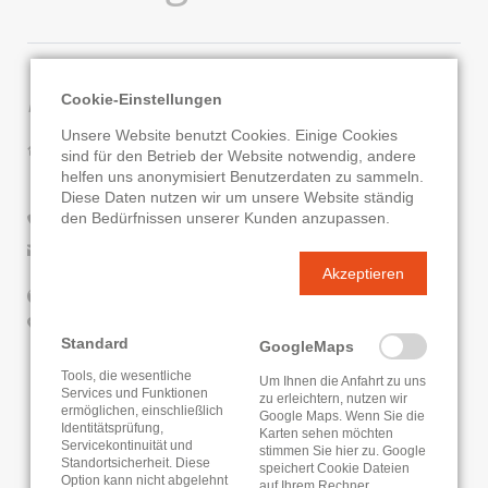
Kontaktdaten
Cookie-Einstellungen
Unsere Website benutzt Cookies. Einige Cookies
Stadtbücherei Bad Wildungen
sind für den Betrieb der Website notwendig, andere
Kornstraße 3
helfen uns anonymisiert Benutzerdaten zu sammeln.
34537 Bad Wildungen
Diese Daten nutzen wir um unsere Website ständig
den Bedürfnissen unserer Kunden anzupassen.
05621/701-451
E-Mail senden
Akzeptieren
Website
Google Routenplaner
Standard
GoogleMaps
KATALOG
ONLEIHE
Tools, die wesentliche
Um Ihnen die Anfahrt zu uns
Services und Funktionen
zu erleichtern, nutzen wir
ermöglichen, einschließlich
Google Maps. Wenn Sie die
Identitätsprüfung,
Karten sehen möchten
Servicekontinuität und
stimmen Sie hier zu. Google
Standortsicherheit. Diese
speichert Cookie Dateien
Option kann nicht abgelehnt
auf Ihrem Rechner.