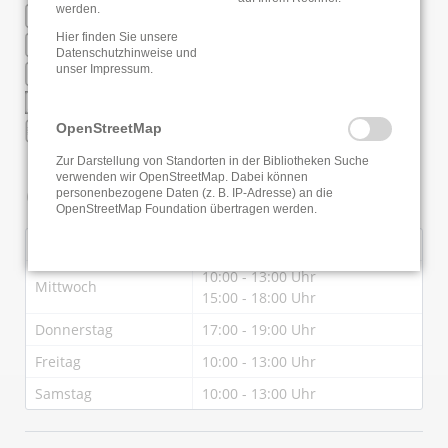
werden.
WLAN
Hier finden Sie unsere
Regionale Fernleihe
Datenschutzhinweise
und
unser
Impressum
.
Regionaler Bibliotheksausweis
Regionales Katalogportal
Online Anmeldung
OpenStreetMap
Zur Darstellung von Standorten in der Bibliotheken Suche
verwenden wir OpenStreetMap. Dabei können
Öffnungszeiten
personenbezogene Daten (z. B. IP-Adresse) an die
OpenStreetMap Foundation übertragen werden.
Dienstag
15:00 - 18:00 Uhr
10:00 - 13:00 Uhr
Mittwoch
15:00 - 18:00 Uhr
Donnerstag
17:00 - 19:00 Uhr
Freitag
10:00 - 13:00 Uhr
Samstag
10:00 - 13:00 Uhr