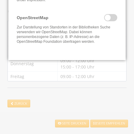
Öffnungszeiten
OpenStreetMap
09:00 - 12:00 Uhr
Zur Darstellung von Standorten in der Bibliotheken Suche
Montag
14:00 - 17:00 Uhr
verwenden wir OpenStreetMap. Dabei können
personenbezogene Daten (z. B. IP-Adresse) an die
Dienstag
09:00 - 12:00 Uhr
OpenStreetMap Foundation übertragen werden.
Mittwoch
09:00 - 12:00 Uhr
09:00 - 12:00 Uhr
Donnerstag
15:00 - 17:00 Uhr
Freitag
09:00 - 12:00 Uhr
ZURÜCK
SEITE DRUCKEN
SEITE EMPFEHLEN