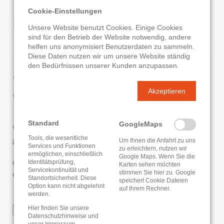
Hessisch Lichtenau
Cookie-Einstellungen
Unsere Website benutzt Cookies. Einige Cookies
sind für den Betrieb der Website notwendig, andere
helfen uns anonymisiert Benutzerdaten zu sammeln.
Diese Daten nutzen wir um unsere Website ständig
den Bedürfnissen unserer Kunden anzupassen.
Kontaktdaten
Akzeptieren
Schul - & Stadtbücherei Hessisch Lichtenau
Freiherr-vom-Stein-Str. 10
37235 Hessisch Lichtenau
Standard
GoogleMaps
05602 / 9339-53
Tools, die wesentliche
Um Ihnen die Anfahrt zu uns
E-Mail senden
Services und Funktionen
zu erleichtern, nutzen wir
ermöglichen, einschließlich
Google Maps. Wenn Sie die
Identitätsprüfung,
Website
Karten sehen möchten
Servicekontinuität und
stimmen Sie hier zu. Google
Google Routenplaner
Standortsicherheit. Diese
speichert Cookie Dateien
Option kann nicht abgelehnt
auf Ihrem Rechner.
werden.
Hier finden Sie unsere
WLAN
Datenschutzhinweise
und
unser
Impressum
.