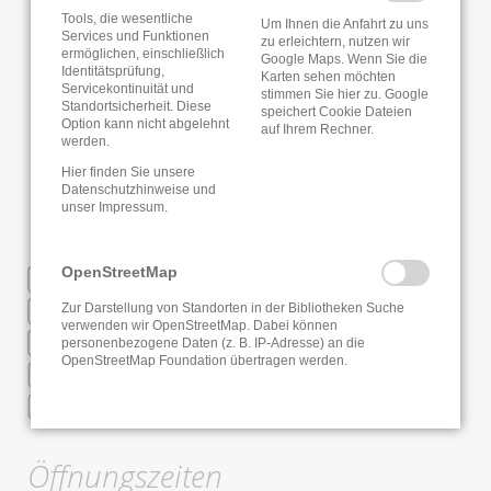
Tools, die wesentliche
Um Ihnen die Anfahrt zu uns
Services und Funktionen
zu erleichtern, nutzen wir
ermöglichen, einschließlich
Google Maps. Wenn Sie die
Identitätsprüfung,
Karten sehen möchten
Servicekontinuität und
stimmen Sie hier zu. Google
Standortsicherheit. Diese
speichert Cookie Dateien
Option kann nicht abgelehnt
auf Ihrem Rechner.
werden.
Hier finden Sie unsere
Datenschutzhinweise
und
unser
Impressum
.
OpenStreetMap
WLAN
Deutsche Fernleihe
Zur Darstellung von Standorten in der Bibliotheken Suche
verwenden wir OpenStreetMap. Dabei können
RFID
personenbezogene Daten (z. B. IP-Adresse) an die
OpenStreetMap Foundation übertragen werden.
Online Anmeldung
Saatgutbibliothek
Öffnungszeiten