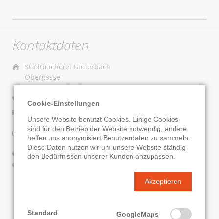
Kontaktdaten
Stadtbücherei Lauterbach
Obergasse
36341 Lauterbach
06641/184-162
Cookie-Einstellungen
E-Mail senden
Unsere Website benutzt Cookies. Einige Cookies
sind für den Betrieb der Website notwendig, andere
Instagram
Podcast
helfen uns anonymisiert Benutzerdaten zu sammeln.
Diese Daten nutzen wir um unsere Website ständig
Website
den Bedürfnissen unserer Kunden anzupassen.
Google Routenplaner
Akzeptieren
KATALOG
ONLEIHE
Standard
GoogleMaps