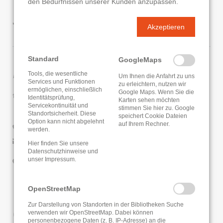
den Bedürfnissen unserer Kunden anzupassen.
St. Albertus Gießen
Akzeptieren
Standard
GoogleMaps
Kontaktdaten
Tools, die wesentliche
Um Ihnen die Anfahrt zu uns
Services und Funktionen
zu erleichtern, nutzen wir
ermöglichen, einschließlich
Google Maps. Wenn Sie die
Katholische Öffentliche Bibliothek St. Albertus Gießen
Identitätsprüfung,
Karten sehen möchten
Nordanlage 45
Servicekontinuität und
stimmen Sie hier zu. Google
Standortsicherheit. Diese
35390 Gießen
speichert Cookie Dateien
Option kann nicht abgelehnt
auf Ihrem Rechner.
0641/35483
werden.
E-Mail senden
Hier finden Sie unsere
Datenschutzhinweise
und
unser
Impressum
.
Google Routenplaner
OpenStreetMap
Zur Darstellung von Standorten in der Bibliotheken Suche
Öffnungszeiten
verwenden wir OpenStreetMap. Dabei können
personenbezogene Daten (z. B. IP-Adresse) an die