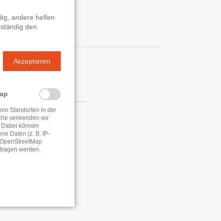
ig, andere helfen
 ständig den
Akzeptieren
n
Map
von Standorten in der
che verwenden wir
 Dabei können
e Daten (z. B. IP-
e OpenStreetMap
tragen werden.