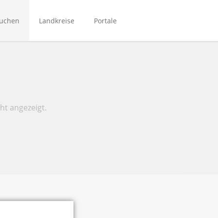
Navigation
überspringen
suchen
Landkreise
Portale
Bibliotheken Bergstraße
Bibliotheken Main-Kinzig
Bibliotheken Mittelhessen
Bibliotheken Rhein-Main
ht angezeigt.
NordhessenBIB
Biporta
eBibliotheken-Hessen