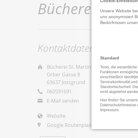
Cookie-Einstellu
Bücherei St. M
Unsere Website ben
uns anonymisiert B
Bedürfnissen unse
Kontaktdaten
Standard
Bücherei St. Martin Oberndorf
Tools, die wesentliche
Funktionen ermöglich
Orber Gasse 8
einschließlich Identitä
63637 Jossgrund
Servicekontinuität und
Standortsicherheit. Di
060591691
nicht abgelehnt werde
E-Mail senden
Hier finden Sie unsere
Datenschutzhinweise
Impressum
.
Website
Google Routenplaner