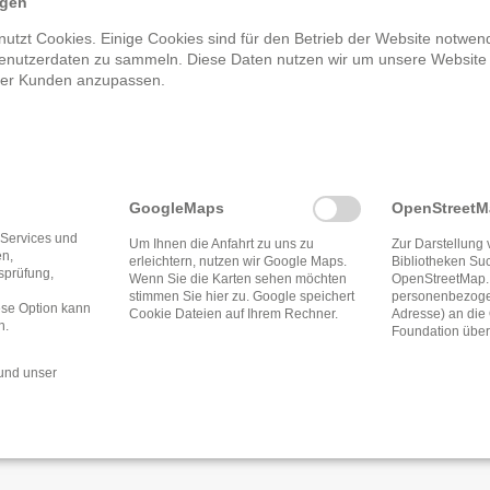
ngen
artin Oberndorf
utzt Cookies. Einige Cookies sind für den Betrieb der Website notwend
enutzerdaten zu sammeln. Diese Daten nutzen wir um unsere Website
rer Kunden anzupassen.
Öffnungszeite
GoogleMaps
OpenStreet
 Services und
Um Ihnen die Anfahrt zu uns zu
Zur Darstellung 
en,
erleichtern, nutzen wir Google Maps.
Bibliotheken Su
tsprüfung,
Wenn Sie die Karten sehen möchten
OpenStreetMap.
stimmen Sie hier zu. Google speichert
personenbezogen
ese Option kann
Cookie Dateien auf Ihrem Rechner.
Adresse) an di
n.
Foundation über
und unser