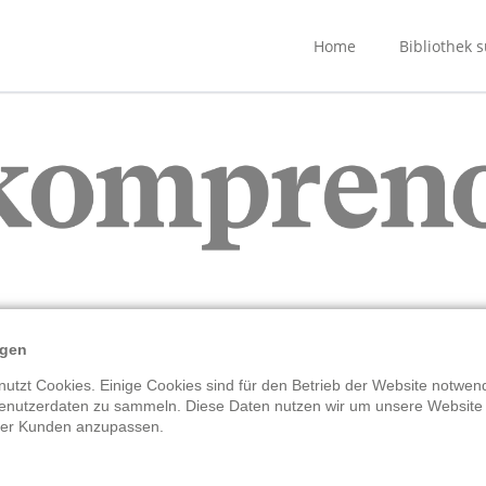
Home
Bibliothek 
gen europäischen Journalismus, die Artikel aus vielen Länd
Analysen und Kommentare aus vertrauenswürdigen Medien 
ngen
n zusammenstellen und erhalten ein individuelles Leseerle
utzt Cookies. Einige Cookies sind für den Betrieb der Website notwend
enutzerdaten zu sammeln. Diese Daten nutzen wir um unsere Website
rer Kunden anzupassen.