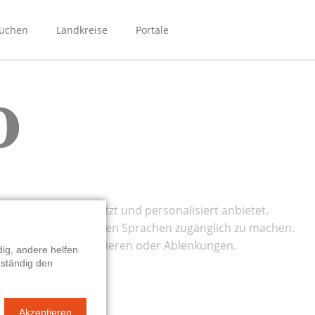
Navigation
überspringen
suchen
Landkreise
Portale
Bibliotheken Bergstraße
Bibliotheken Main-Kinzig
Bibliotheken Mittelhessen
Bibliotheken Rhein-Main
NordhessenBIB
Biporta
eBibliotheken-Hessen
ern sammelt, übersetzt und personalisiert anbietet.
werbefrei in mehreren Sprachen zugänglich zu machen.
bnis ohne Sprachbarrieren oder Ablenkungen.
ig, andere helfen
 ständig den
Akzeptieren