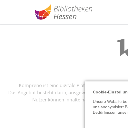
Kompreno ist eine digitale Plattform für hochwerti
Das Angebot besteht darin, ausgewählte Reportagen, 
Cookie-Einstellu
Nutzer können Inhalte nach ihren Interesse
Unsere Website ben
uns anonymisiert B
Bedürfnissen unse