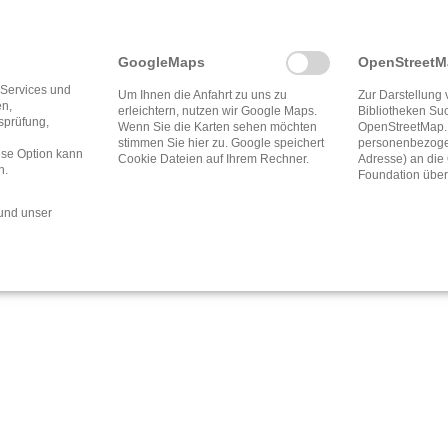
Anmeldung Kompreno
GoogleMaps
OpenStreet
Navigation
Impressum
Datenschu
 Services und
Um Ihnen die Anfahrt zu uns zu
Zur Darstellung 
überspringen
en,
erleichtern, nutzen wir Google Maps.
Bibliotheken Su
tsprüfung,
Wenn Sie die Karten sehen möchten
OpenStreetMap.
stimmen Sie hier zu. Google speichert
personenbezogen
ese Option kann
Cookie Dateien auf Ihrem Rechner.
Adresse) an di
n.
Foundation über
und unser