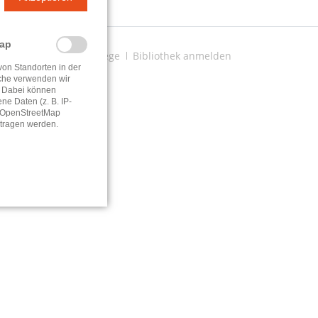
Map
tzhinweise
Datenpflege
Bibliothek anmelden
von Standorten in der
che verwenden wir
 Dabei können
e Daten (z. B. IP-
e OpenStreetMap
tragen werden.