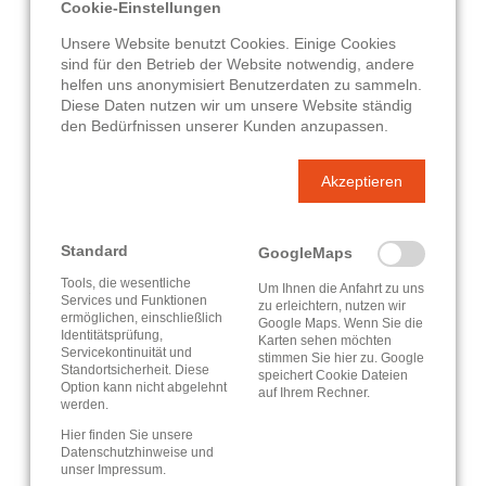
Vokabelsammlungen zu allen
Cookie-Einstellungen
Unsere Website benutzt Cookies. Einige Cookies
gängigen Kurs- und Schulbüchern.
sind für den Betrieb der Website notwendig, andere
Von über 11.000 Lehrkräften
helfen uns anonymisiert Benutzerdaten zu sammeln.
Diese Daten nutzen wir um unsere Website ständig
empfohlen
, ideal für Schule,
den Bedürfnissen unserer Kunden anzupassen.
Studium und Erwachsenenbildung.
Akzeptieren
Standard
GoogleMaps
Bibliothek auswählen
Tools, die wesentliche
Um Ihnen die Anfahrt zu uns
Services und Funktionen
zu erleichtern, nutzen wir
ermöglichen, einschließlich
Google Maps. Wenn Sie die
Mit der Sie sich für phase6 anmelden möchten
Identitätsprüfung,
Karten sehen möchten
Servicekontinuität und
stimmen Sie hier zu. Google
Standortsicherheit. Diese
speichert Cookie Dateien
Suchen
Option kann nicht abgelehnt
auf Ihrem Rechner.
werden.
Hier finden Sie unsere
Datenschutzhinweise
und
Bibliothek
unser
Impressum
.