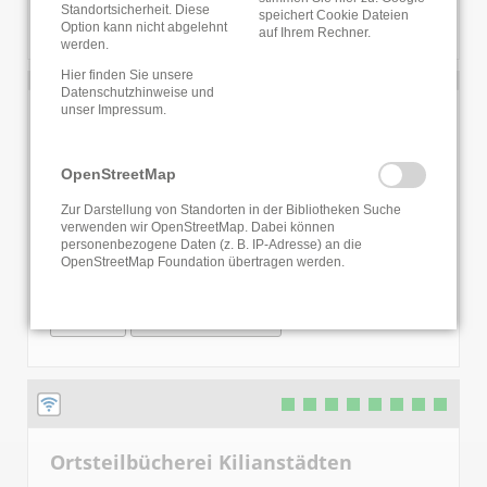
Standortsicherheit. Diese
speichert Cookie Dateien
WEBSITE
INFOS ZUR BIBLIOTHEK
Option kann nicht abgelehnt
auf Ihrem Rechner.
werden.
Hier finden Sie unsere
Datenschutzhinweise
und
unser
Impressum
.
Ortsteilbücherei Laufdorf
Am Schulberg 2
OpenStreetMap
35641 Schöffengrund
Zur Darstellung von Standorten in der Bibliotheken Suche
06445/9244-0
verwenden wir OpenStreetMap. Dabei können
E-Mail senden
personenbezogene Daten (z. B. IP-Adresse) an die
OpenStreetMap Foundation übertragen werden.
Jetzt geschlossen
WEBSITE
INFOS ZUR BIBLIOTHEK
Ortsteilbücherei Kilianstädten