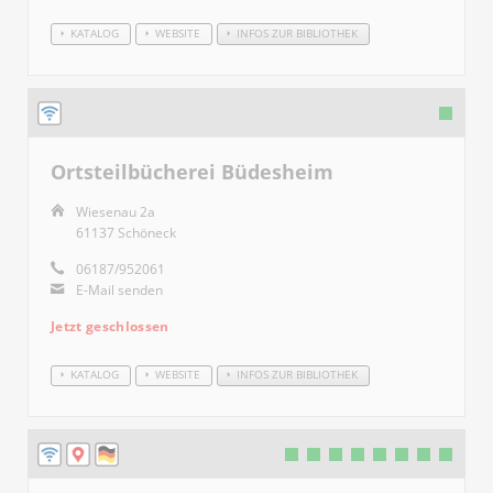
KATALOG
WEBSITE
INFOS ZUR BIBLIOTHEK
Ortsteilbücherei Büdesheim
Wiesenau 2a
61137 Schöneck
06187/952061
E-Mail senden
Jetzt geschlossen
KATALOG
WEBSITE
INFOS ZUR BIBLIOTHEK