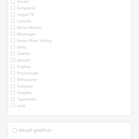
Genios
Kompreno
Lingua TV
LinkedIn
Memo Wissen
Munzinger
Naxos Music Library
Onilo
Onleihe
phase6
Polylino
Pressreader
Riffreporter
Sofatutor
Studyflix
Tigerbooks
utalk
Aktuell geöffnet