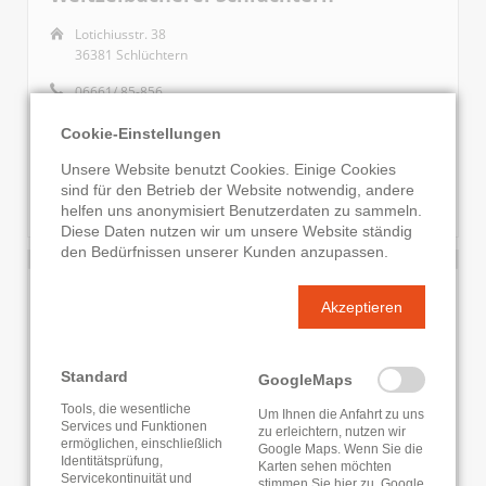
Lotichiusstr. 38
36381 Schlüchtern
06661/ 85-856
E-Mail senden
Cookie-Einstellungen
Jetzt geschlossen
Unsere Website benutzt Cookies. Einige Cookies
sind für den Betrieb der Website notwendig, andere
WEBSITE
INFOS ZUR BIBLIOTHEK
helfen uns anonymisiert Benutzerdaten zu sammeln.
Diese Daten nutzen wir um unsere Website ständig
den Bedürfnissen unserer Kunden anzupassen.
Ortsteilbücherei Oberquembach
Akzeptieren
Gießener Straße 7
35641 Schöffengrund
Standard
GoogleMaps
06445/9244-0
Tools, die wesentliche
Um Ihnen die Anfahrt zu uns
E-Mail senden
Services und Funktionen
zu erleichtern, nutzen wir
ermöglichen, einschließlich
Google Maps. Wenn Sie die
Jetzt geschlossen
Identitätsprüfung,
Karten sehen möchten
Servicekontinuität und
stimmen Sie hier zu. Google